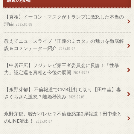
【真相】イーロン・マスクがトランプに激怒した本当の
理由
2025.06.08
教えてニュースライブ『正義のミカタ』の魅力を徹底解
説＆コメンテーター紹介
2025.06.07
【中居正広】フジテレビ第三者委員会に反論！「性暴
力」認定巡る真相と今後の展開
2025.05.13
【永野芽郁】 不倫報道でCM4社打ち切り【田中圭】妻
さくらさん激怒？離婚秒読み
2025.05.09
永野芽郁、嘘がバレた？不倫疑惑第2弾報道！田中圭と
のLINE流出！
2025.05.07