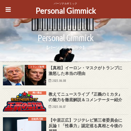
パーソナルギミック
Personal Gimmick
Personal Gimmick
【パーソナルギミック】
トランプ政権
【真相】イーロン・マスクがトランプに
激怒した本当の理由
2025.06.08
噂の番組
教えてニュースライブ『正義のミカタ』
の魅力を徹底解説＆コメンテーター紹介
2025.06.07
芸能界の闇
【中居正広】フジテレビ第三者委員会に
反論！「性暴力」認定巡る真相と今後の