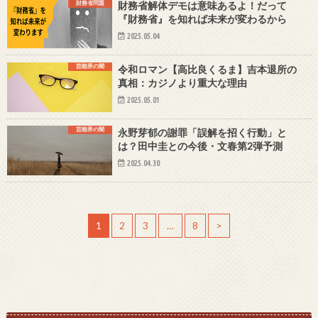
財務省問題
財務省解体デモは意味あるよ！だって
『財務省』を知れば未来が変わるから
2025.05.04
芸能界の闇
令和ロマン【高比良くるま】吉本退所の
真相：カジノより重大な理由
2025.05.01
芸能界の闇
永野芽郁の謝罪「誤解を招く行動」と
は？田中圭との今後・文春第2弾予測
2025.04.30
1
2
3
…
8
>