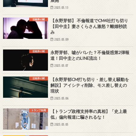
展開
2025.05.13
芸能界の闇
【永野芽郁】 不倫報道でCM4社打ち切り
【田中圭】妻さくらさん激怒？離婚秒読
み
2025.05.09
芸能界の闇
永野芽郁、嘘がバレた？不倫疑惑第2弾報
道！田中圭とのLINE流出！
2025.05.07
芸能界の闇
【永野芽郁CM打ち切り・差し替え騒動を
解説】アイシティ削除、モス差し替えの
現状
2025.05.06
トランプ政権
【トランプ政権支持率の真相】「史上最
低」偏向報道に騙されるな！
2025.05.05