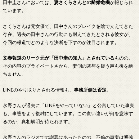
田中圭さんにおいては、
妻さくらさんとの離婚危機
が報じられ
ています。
さくらさんは元女優で、田中さんのブレイクを陰で支えてきた
存在。過去の田中さんの行動にも耐えてきたとされる彼女が、
今回の報道でどのような決断を下すのか注目されます。
文春報道のリーク元が「田中圭の知人」とされている
ものの、
その内容のプライベートさから、妻側の関与を疑う声も後を絶
ちません。
LINEのやり取りとされる情報も、
事務所側は否定。
永野さんが過去に「LINEをやっていない」と公言していた事実
も、事態をより複雑にしています。この食い違いが何を意味す
るのか、真相解明が待たれます。
永野さんのラジオでの謝罪はあったものの、不倫の事実は明確