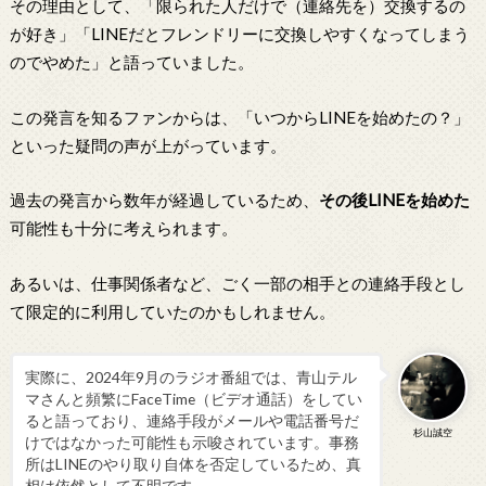
その理由として、「限られた人だけで（連絡先を）交換するの
が好き」「LINEだとフレンドリーに交換しやすくなってしまう
のでやめた」と語っていました。
この発言を知るファンからは、「いつからLINEを始めたの？」
といった疑問の声が上がっています。
過去の発言から数年が経過しているため、
その後LINEを始めた
可能性も十分に考えられます。
あるいは、仕事関係者など、ごく一部の相手との連絡手段とし
て限定的に利用していたのかもしれません。
実際に、2024年9月のラジオ番組では、青山テル
マさんと頻繁にFaceTime（ビデオ通話）をしてい
ると語っており、連絡手段がメールや電話番号だ
杉山誠空
けではなかった可能性も示唆されています。事務
所はLINEのやり取り自体を否定しているため、真
相は依然として不明です。