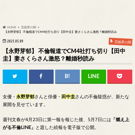
HOME
芸能界の闇
【永野芽郁】 不倫報道でCM4社打ち切り【田中圭】妻さくらさん激怒？離婚秒読み
2025.05.09
芸能界の闇
【永野芽郁】 不倫報道でCM4社打ち切り【田中
圭】妻さくらさん激怒？離婚秒読み
女優・
永野芽郁
さんと俳優・
田中圭
さんの不倫疑惑が、新たな
展開を見せています。
週刊文春が4月23日に第一報を報じた後、5月7日には
「燃え上
がる不倫LINE」
と題した続報を電子版で公開。