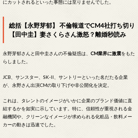
にカットされるといった事態には至りませんでした。
総括【永野芽郁】 不倫報道でCM4社打ち切り
【田中圭】妻さくらさん激怒？離婚秒読み
永野芽郁さんと田中圭さんの不倫疑惑は、
CM業界に激震
をもた
らしました。
JCB、サンスター、SK-II、サントリーといった名だたる企業
が、永野さん出演CMの取り下げや非公開化を決定。
これは、タレントのイメージがいかに企業のブランド価値に直
結するかを如実に示しています。特に、信頼性が重視される金
融機関や、クリーンなイメージが求められる化粧品・飲料メー
カーの動きは迅速でした。