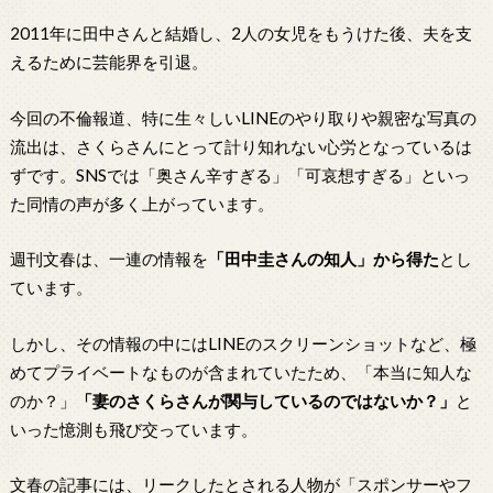
2011年に田中さんと結婚し、2人の女児をもうけた後、夫を支
えるために芸能界を引退。
今回の不倫報道、特に生々しいLINEのやり取りや親密な写真の
流出は、さくらさんにとって計り知れない心労となっているは
ずです。SNSでは「奥さん辛すぎる」「可哀想すぎる」といっ
た同情の声が多く上がっています。
週刊文春は、一連の情報を
「田中圭さんの知人」から得た
とし
ています。
しかし、その情報の中にはLINEのスクリーンショットなど、極
めてプライベートなものが含まれていたため、「本当に知人な
のか？」
「妻のさくらさんが関与しているのではないか？」
と
いった憶測も飛び交っています。
文春の記事には、リークしたとされる人物が「スポンサーやフ