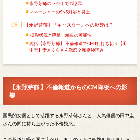
永野芽郁のラジオでの謝罪
マネージャーのSNS対応と炎上
【永野芽郁】『キャスター』への影響は？
撮影状況と降板・編集の可能性
総括【永野芽郁】 不倫報道でCM4社打ち切り【田
中圭】妻さくらさん激怒？離婚秒読み
【永野芽郁 】不倫報道からのCM降板への影
響
国民的女優として活躍する永野芽郁さんと、人気俳優の田中圭
さんの間に持ち上がった不倫疑惑。
この報道は瞬く間に広がり、多くの人々に衝撃を与えました。