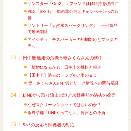
サンスター「Ora2」：ブランド価値維持を理由に
P&G「SK-II」：動画非公開とキャンペーンへの影
響
サントリー「天然水スパークリング」：一部製品
で動画削除
アイシティ、モスバーガーの初期対応とプラダの
声明
田中圭 離婚の危機と妻さくらさんの胸中
「離婚になるかも」田中圭の憔悴と報道
【田中圭】過去のトラブルと妻の支え
妻・さくらさんの心労とリーク情報への関与疑惑
LINEやり取り流出の謎と永野芽郁の過去の発言
なぜスクリーンショットではないのか？
永野芽郁「LINEやってない」発言との矛盾
SNSの反応と関係者の対応