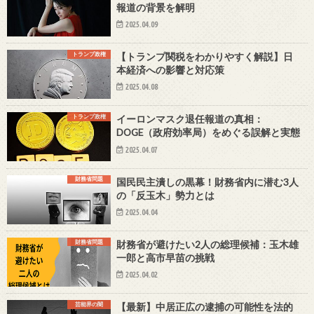
報道の背景を解明
2025.04.09
トランプ政権
【トランプ関税をわかりやすく解説】日
本経済への影響と対応策
2025.04.08
トランプ政権
イーロンマスク退任報道の真相：
DOGE（政府効率局）をめぐる誤解と実態
2025.04.07
財務省問題
国民民主潰しの黒幕！財務省内に潜む3人
の「反玉木」勢力とは
2025.04.04
財務省問題
財務省が避けたい2人の総理候補：玉木雄
一郎と高市早苗の挑戦
2025.04.02
芸能界の闇
【最新】中居正広の逮捕の可能性を法的