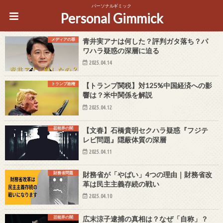
パーソナルギミック
Personal Gimmick
メディアの罪
青井実アナは何した？評判ガタ落ち？パ
ワハラ疑惑の深層に迫る
2025.04.14
トランプ政権
【トランプ関税】対125%中国経済への影
響は？米中関係を解説
2025.04.12
芸能界の闇
【文春】石橋貴明セクハラ疑惑『フジテ
レビ問題』隠蔽体質の深層
2025.04.11
財務省問題
財務省が「やばい」4つの理由｜財務省改
革は民主主義存続の戦い
2025.04.10
芸能界の闇
広末涼子逮捕の真相は？なぜ「自称」？