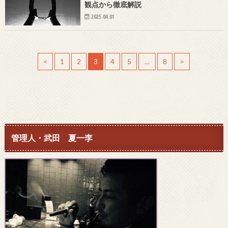
観点から徹底解説
2025.04.01
<
1
2
3
4
5
…
8
>
管理人・武田 夏一李