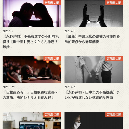
芸能界の闇
芸能界の闇
2025.5.9
2025.4.1
【永野芽郁】 不倫報道でCM4社打ち
【最新】中居正広の逮捕の可能性を
切り【田中圭】妻さくらさん激怒？
法的観点から徹底解説
離婚…
芸能界の闇
芸能界の闇
2025.1.29
2025.4.28
「日枝辞めろ！」日枝取締役退任へ
【永野芽郁・田中圭の不倫疑惑】テ
の道筋、法的シナリオを読み解く
レビが報道しない構造的な理由
芸能界の闇
芸能界の闇