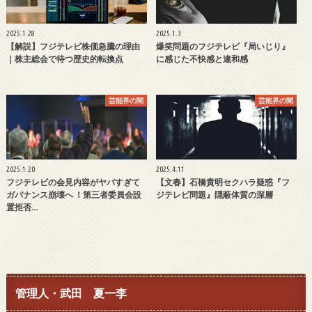
2025.1.28
2025.1.3
【解説】フジテレビ株価急騰の理由
爆笑問題のフジテレビ『局いじり』
｜株主総会で待つ歴史的転換点
に感じた不快感と違和感
芸能界の闇
芸能界の闇
2025.1.20
2025.4.11
フジテレビの会見内容がヤバすぎて
【文春】石橋貴明セクハラ疑惑『フ
ガバナンス崩壊へ ！第三者委員会設
ジテレビ問題』隠蔽体質の深層
置拒否…
管理人・武田 夏一李