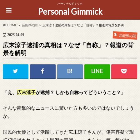
パーソナルギミック
Personal Gimmick
HOME
芸能界の闇
広末涼子逮捕の真相は？なぜ「自称」？報道の背景を解明
2025.04.09
芸能界の闇
広末涼子逮捕の真相は？なぜ「自称」？報道の背
景を解明
「え、
広末涼子
が逮捕？ しかも自称ってどういうこと？」
そんな衝撃的なニュースに驚いた方も多いのではないでしょう
か。
国民的女優として活躍してきた広末涼子さんが、傷害容疑で現
行犯逮捕されるという異例の事態・・・さらに、第一報では