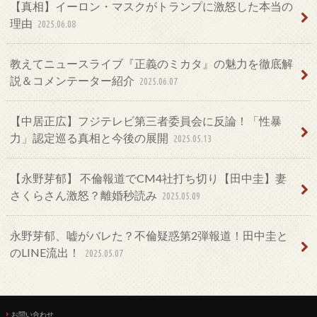
【真相】イーロン・マスクがトランプに激怒した本当の
理由
2025.06.08
教えてニュースライブ『正義のミカタ』の魅力を徹底解
説＆コメンテーター紹介
2025.06.07
【中居正広】フジテレビ第三者委員会に反論！「性暴
力」認定巡る真相と今後の展開
2025.05.13
【永野芽郁】 不倫報道でCM4社打ち切り【田中圭】妻
さくらさん激怒？離婚秒読み
2025.05.09
永野芽郁、嘘がバレた？不倫疑惑第2弾報道！田中圭と
のLINE流出！
2025.05.07
お問い合わせ