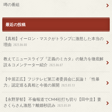
噂の番組
最近の投稿
【真相】イーロン・マスクがトランプに激怒した本当の
理由
2025.06.08
教えてニュースライブ『正義のミカタ』の魅力を徹底解
説＆コメンテーター紹介
2025.06.07
【中居正広】フジテレビ第三者委員会に反論！「性暴
力」認定巡る真相と今後の展開
2025.05.13
【永野芽郁】 不倫報道でCM4社打ち切り【田中圭】妻
さくらさん激怒？離婚秒読み
2025.05.09