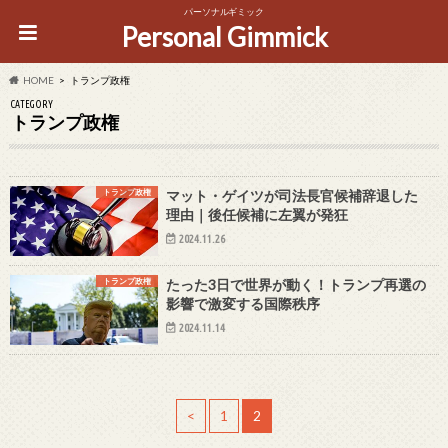
パーソナルギミック
Personal Gimmick
HOME
トランプ政権
CATEGORY
トランプ政権
トランプ政権
マット・ゲイツが司法長官候補辞退した
理由｜後任候補に左翼が発狂
2024.11.26
トランプ政権
たった3日で世界が動く！トランプ再選の
影響で激変する国際秩序
2024.11.14
<
1
2