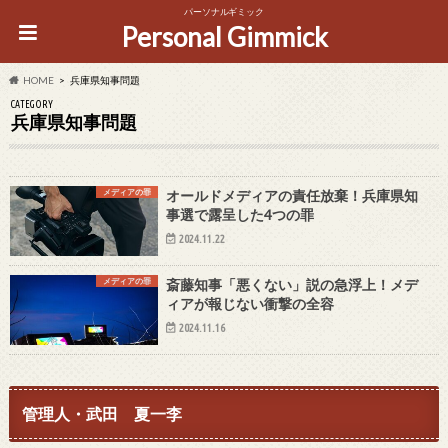
パーソナルギミック
Personal Gimmick
HOME
兵庫県知事問題
CATEGORY
兵庫県知事問題
メディアの罪
オールドメディアの責任放棄！兵庫県知
事選で露呈した4つの罪
2024.11.22
メディアの罪
斎藤知事「悪くない」説の急浮上！メデ
ィアが報じない衝撃の全容
2024.11.16
管理人・武田 夏一李