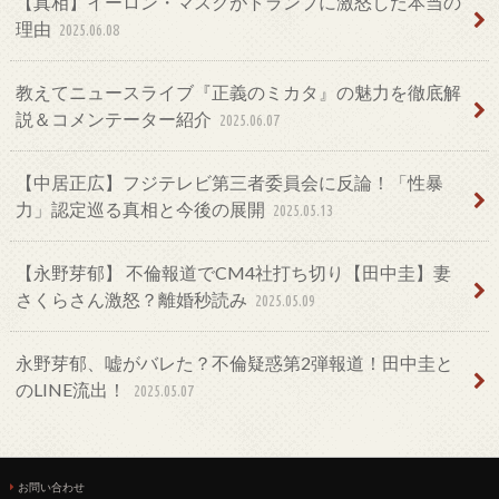
【真相】イーロン・マスクがトランプに激怒した本当の
理由
2025.06.08
教えてニュースライブ『正義のミカタ』の魅力を徹底解
説＆コメンテーター紹介
2025.06.07
【中居正広】フジテレビ第三者委員会に反論！「性暴
力」認定巡る真相と今後の展開
2025.05.13
【永野芽郁】 不倫報道でCM4社打ち切り【田中圭】妻
さくらさん激怒？離婚秒読み
2025.05.09
永野芽郁、嘘がバレた？不倫疑惑第2弾報道！田中圭と
のLINE流出！
2025.05.07
お問い合わせ