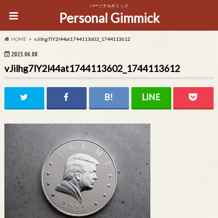
パーソナルギミック
Personal Gimmick
HOME
vJilhg7lY2l44at1744113602_1744113612
2025.04.08
vJilhg7lY2l44at1744113602_1744113612