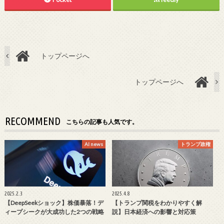
トップページへ
トップページへ
RECOMMEND
こちらの記事も人気です。
AI news
トランプ政権
2025.2.3
2025.4.8
【DeepSeekショック】株価暴落！デ
【トランプ関税をわかりやすく解
ィープシークが大成功した2つの戦略
説】日本経済への影響と対応策