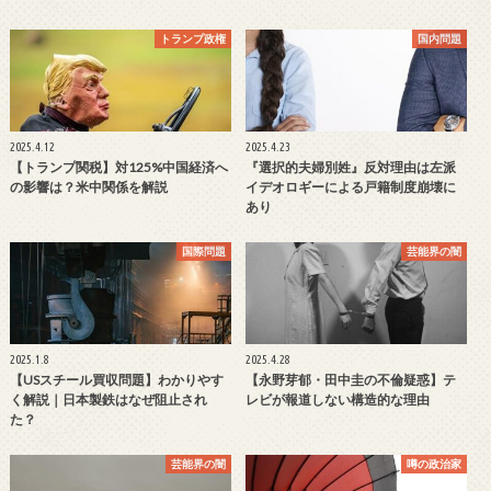
トランプ政権
国内問題
2025.4.12
2025.4.23
【トランプ関税】対125%中国経済へ
『選択的夫婦別姓』反対理由は左派
の影響は？米中関係を解説
イデオロギーによる戸籍制度崩壊に
あり
国際問題
芸能界の闇
2025.1.8
2025.4.28
【USスチール買収問題】わかりやす
【永野芽郁・田中圭の不倫疑惑】テ
く解説｜日本製鉄はなぜ阻止され
レビが報道しない構造的な理由
た？
芸能界の闇
噂の政治家