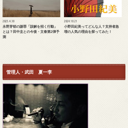
2025.4.30
2024.10.21
永野芽郁の謝罪「誤解を招く行動」
小野田紀美ってどんな人？支持者急
とは？田中圭との今後・文春第2弾予
増の人気の理由を探ってみた！
測
管理人・武田 夏一李