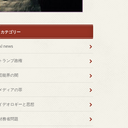
カテゴリー
AI news
トランプ政権
芸能界の闇
メディアの罪
イデオロギーと思想
財務省問題