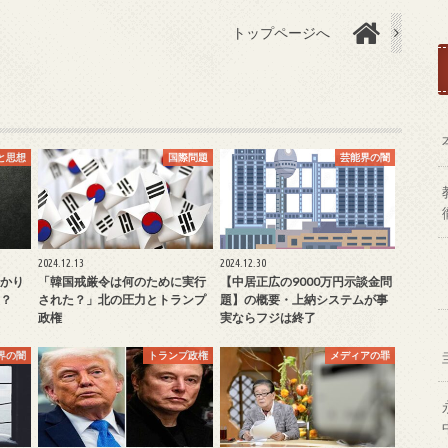
トップページへ
と思想
国際問題
芸能界の闇
2024.12.13
2024.12.30
かり
「韓国戒厳令は何のために実行
【中居正広の9000万円示談金問
？
された？」北の圧力とトランプ
題】の概要・上納システムが事
政権
実ならフジは終了
界の闇
トランプ政権
メディアの罪