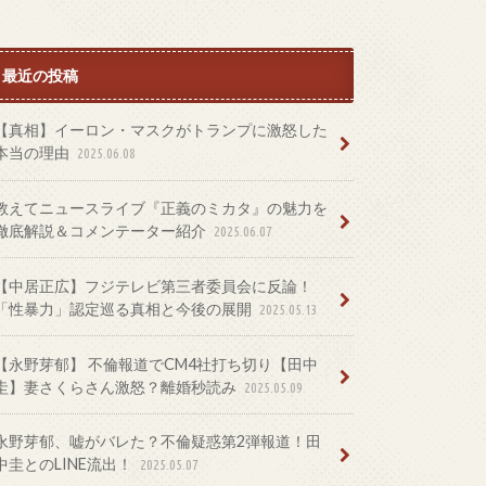
最近の投稿
【真相】イーロン・マスクがトランプに激怒した
本当の理由
2025.06.08
教えてニュースライブ『正義のミカタ』の魅力を
徹底解説＆コメンテーター紹介
2025.06.07
【中居正広】フジテレビ第三者委員会に反論！
「性暴力」認定巡る真相と今後の展開
2025.05.13
【永野芽郁】 不倫報道でCM4社打ち切り【田中
圭】妻さくらさん激怒？離婚秒読み
2025.05.09
永野芽郁、嘘がバレた？不倫疑惑第2弾報道！田
中圭とのLINE流出！
2025.05.07