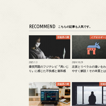
RECOMMEND
こちらの記事も人気です。
芸能界の闇
イデオロギー
2025.1.3
2024.10.29
爆笑問題のフジテレビ『局いじ
左派とリベラルの違いをわ
り』に感じた不快感と違和感
やすく解説！その本質とは
芸能界の闇
芸能