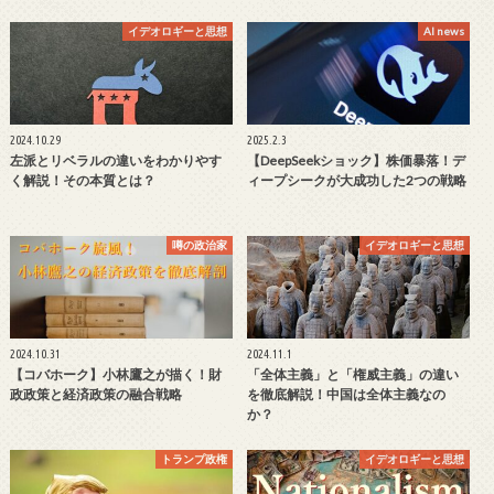
イデオロギーと思想
AI news
2024.10.29
2025.2.3
左派とリベラルの違いをわかりやす
【DeepSeekショック】株価暴落！デ
く解説！その本質とは？
ィープシークが大成功した2つの戦略
噂の政治家
イデオロギーと思想
2024.10.31
2024.11.1
【コバホーク】小林鷹之が描く！財
「全体主義」と「権威主義」の違い
政政策と経済政策の融合戦略
を徹底解説！中国は全体主義なの
か？
トランプ政権
イデオロギーと思想