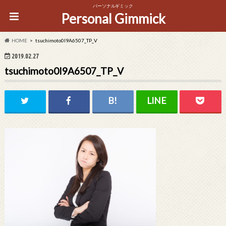
パーソナルギミック
Personal Gimmick
HOME
tsuchimoto0I9A6507_TP_V
2019.02.27
tsuchimoto0I9A6507_TP_V