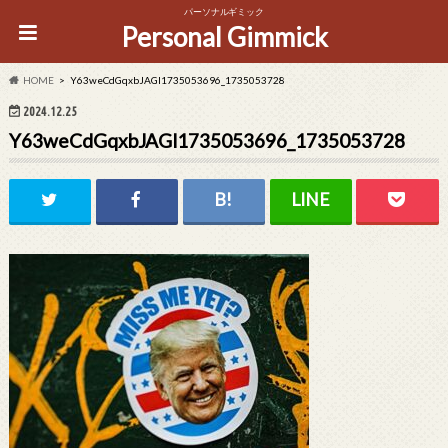
パーソナルギミック
Personal Gimmick
HOME
Y63weCdGqxbJAGl1735053696_1735053728
2024.12.25
Y63weCdGqxbJAGl1735053696_1735053728