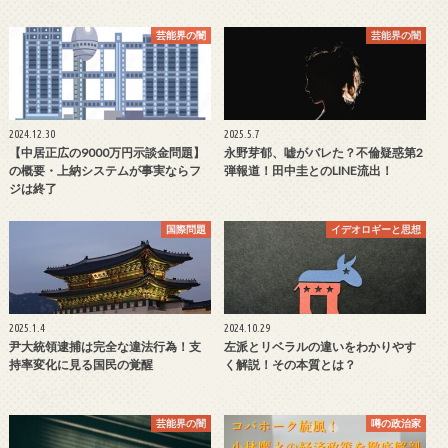
芸能界の闇
芸能界の闇
2024.12.30
2025.5.7
【中居正広の9000万円示談金問題】
永野芽郁、嘘がバレた？不倫疑惑第2
の概要・上納システムが事実ならフ
弾報道！田中圭とのLINE流出！
ジは終了
国際問題
イデオロギーと思想
2025.1.4
2024.10.29
尹大統領逮捕は完全な違法行為！支
左派とリベラルの違いをわかりやす
持率変化に見る国民の覚醒
く解説！その本質とは？
芸能界の闇
噂の政治家