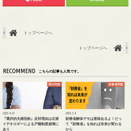
トップページへ
トップページへ
RECOMMEND
こちらの記事も人気です。
国内問題
財務省問題
2025.4.23
2025.5.4
『選択的夫婦別姓』反対理由は左派
財務省解体デモは意味あるよ！だっ
イデオロギーによる戸籍制度崩壊に
て『財務省』を知れば未来が変わる
あり
から