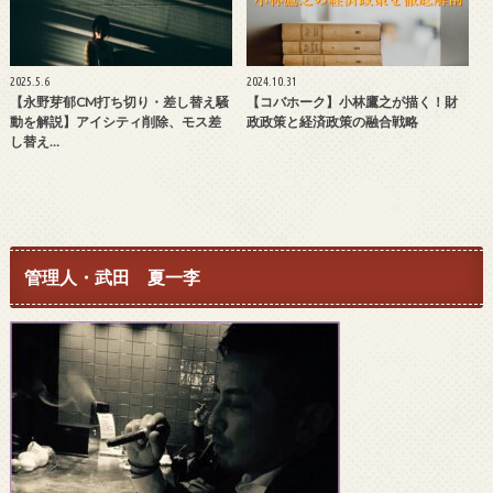
2025.5.6
2024.10.31
【永野芽郁CM打ち切り・差し替え騒
【コバホーク】小林鷹之が描く！財
動を解説】アイシティ削除、モス差
政政策と経済政策の融合戦略
し替え…
管理人・武田 夏一李