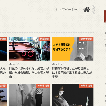
トップページへ
政治家
企業問題
財務省問題
2025.2.12
2025.4.16
んな
日産の「決められない経営」が
財務省が増税したがる理由と
男の
招いた統合破談、その全容と理
は？改革論が出る組織の歪んだ
由
実態
際問題
芸能界の闇
芸能界の闇