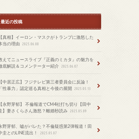
最近の投稿
【真相】イーロン・マスクがトランプに激怒した
本当の理由
2025.06.08
教えてニュースライブ『正義のミカタ』の魅力を
徹底解説＆コメンテーター紹介
2025.06.07
【中居正広】フジテレビ第三者委員会に反論！
「性暴力」認定巡る真相と今後の展開
2025.05.13
【永野芽郁】 不倫報道でCM4社打ち切り【田中
圭】妻さくらさん激怒？離婚秒読み
2025.05.09
永野芽郁、嘘がバレた？不倫疑惑第2弾報道！田
中圭とのLINE流出！
2025.05.07