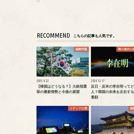
RECOMMEND
こちらの記事も人気です。
国際問題
噂の海外の
2025.4.22
2024.12.17
【韓国はどうなる？】大統領選
反日・反米の李在明ってど
挙の最新情勢と今後の展望
人？韓国の未来を左右する
素顔
メディアの罪
国