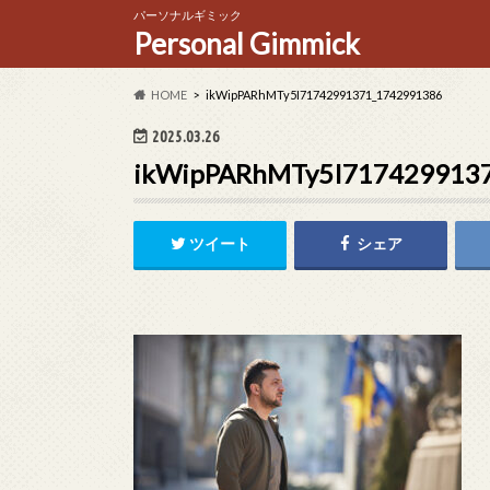
パーソナルギミック
Personal Gimmick
HOME
ikWipPARhMTy5I71742991371_1742991386
2025.03.26
ikWipPARhMTy5I717429913
ツイート
シェア