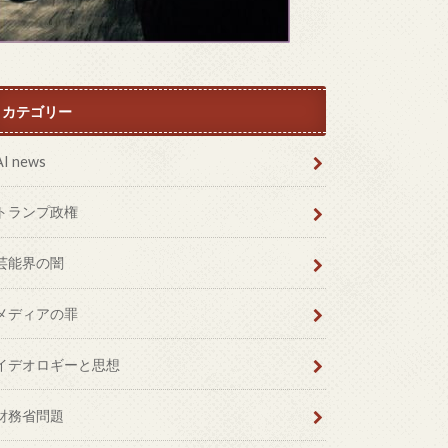
カテゴリー
AI news
トランプ政権
芸能界の闇
メディアの罪
イデオロギーと思想
財務省問題