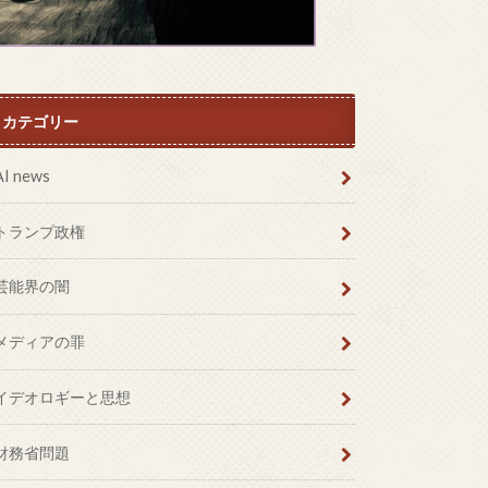
カテゴリー
AI news
トランプ政権
芸能界の闇
メディアの罪
イデオロギーと思想
財務省問題