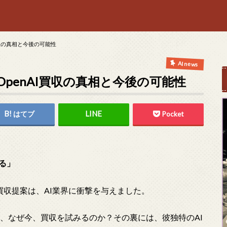
収の真相と今後の可能性
AI news
penAI買収の真相と今後の可能性
はてブ
Pocket
する」
買収提案は、AI業界に衝撃を与えました。
が、なぜ今、買収を試みるのか？その裏には、彼独特のAI