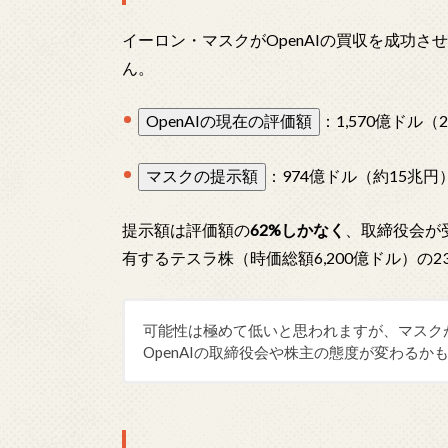
イーロン・マスクがOpenAIの買収を成功
ん。
OpenAIの現在の評価額
：1,570億ドル（
マスクの提示額
：974億ドル（約15兆円
提示額は評価額の
62%しかなく
、取締役会が
有するテスラ株（時価総額6,200億ドル）の
可能性は極めて低いと思われますが、マスク
OpenAIの取締役会や株主の態度が変わるか