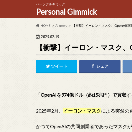
パーソナルギミック
Personal Gimmick
HOME
AI news
【衝撃】イーロン・マスク、OpenAI買
2025.02.19
【衝撃】イーロン・マスク、O
ツイート
シェア
「OpenAIを974億ドル（約15兆円）で買収
2025年2月、
イーロン・マスク
による突然の
かつてOpenAIの共同創業者であったマスク