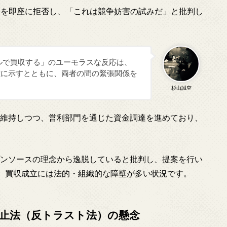
案を即座に拒否し、「これは競争妨害の試みだ」と批判し
ドルで買収する」のユーモラスな反応は、
明確に示すとともに、両者の間の緊張関係を
杉山誠空
命を維持しつつ、営利部門を通じた資金調達を進めており、
ープンソースの理念から逸脱していると批判し、提案を行い
、買収成立には法的・組織的な障壁が多い状況です。
止法（反トラスト法）の懸念