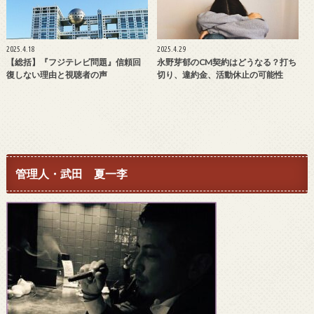
2025.4.18
2025.4.29
【総括】『フジテレビ問題』信頼回
永野芽郁のCM契約はどうなる？打ち
復しない理由と視聴者の声
切り、違約金、活動休止の可能性
管理人・武田 夏一李