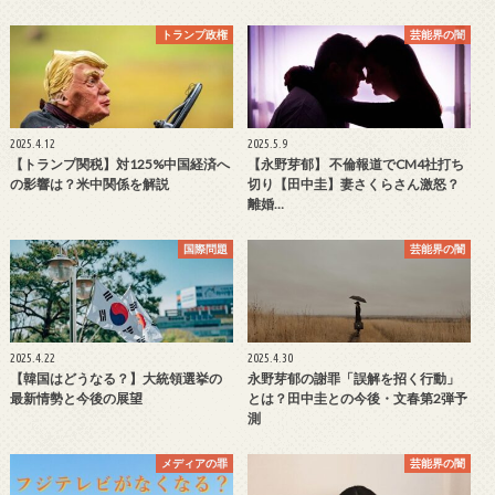
トランプ政権
芸能界の闇
2025.4.12
2025.5.9
【トランプ関税】対125%中国経済へ
【永野芽郁】 不倫報道でCM4社打ち
の影響は？米中関係を解説
切り【田中圭】妻さくらさん激怒？
離婚…
国際問題
芸能界の闇
2025.4.22
2025.4.30
【韓国はどうなる？】大統領選挙の
永野芽郁の謝罪「誤解を招く行動」
最新情勢と今後の展望
とは？田中圭との今後・文春第2弾予
測
メディアの罪
芸能界の闇