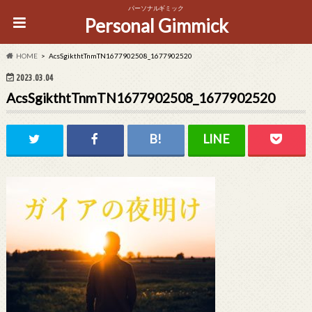
パーソナルギミック
Personal Gimmick
HOME
AcsSgikthtTnmTN1677902508_1677902520
2023.03.04
AcsSgikthtTnmTN1677902508_1677902520