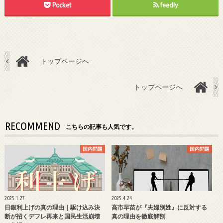
Pocket
feedly
トップページへ
トップページへ
RECOMMEND
こちらの記事も人気です。
国内問題
国内問題
2025.1.27
2025.4.24
日銀利上げの真の理由｜駆け込み決
高市早苗が『夫婦別姓』に反対する
断が招くデフレ再来と国民生活崩壊
真の理由を徹底解剖