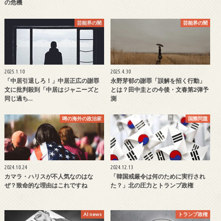
の危機
芸能界の闇
芸能界の闇
2025.1.10
2025.4.30
「中居引退しろ！」中居正広の謝罪
永野芽郁の謝罪「誤解を招く行動」
文に批判殺到「中居はジャニーズと
とは？田中圭との今後・文春第2弾予
同じ過ち…
測
噂の海外の政治家
国際問題
2024.10.24
2024.12.13
カマラ・ハリスが不人気なのはな
「韓国戒厳令は何のために実行され
ぜ？致命的な理由はこれですね
た？」北の圧力とトランプ政権
AI news
トランプ政権